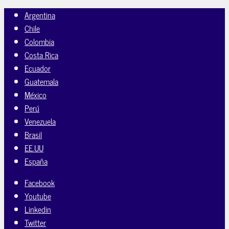
Argentina
Chile
Colombia
Costa Rica
Ecuador
Guatemala
México
Perú
Venezuela
Brasil
EE.UU
España
Facebook
Youtube
Linkedin
Twitter