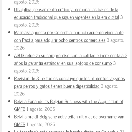
agosto, 2026
Disciplina, pensamiento crítico y memoria: las bases de la
educación tradicional que siguen vigentes en la era digital
3
agosto, 2026
Mallplaza apuesta por Colombia: anuncia acuerdo vinculante
con Pactia para adquirir ocho centros comerciales
3 agosto,
2026
ASUS refuerza su compromiso con la calidad e incrementa a 2
años la garantía estándar en sus laptops de consumo
3
agosto, 2026
Revisión de 31 estudios concluye que los alimentos veganos
para perros y gatos tienen buena digestibilidad
3 agosto,
2026
Belvilla Expands Its Belgian Business with the Acquisition of
GMFB
1 agosto, 2026
Belvilla breidt Belgische activiteiten uit met de overname van
GMFB
1 agosto, 2026
La tecnología está cerrando la brecha digital en Colombia
31