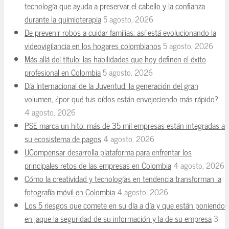
tecnología que ayuda a preservar el cabello y la confianza
durante la quimioterapia
5 agosto, 2026
De prevenir robos a cuidar familias: así está evolucionando la
videovigilancia en los hogares colombianos
5 agosto, 2026
Más allá del título: las habilidades que hoy definen el éxito
profesional en Colombia
5 agosto, 2026
Día Internacional de la Juventud: la generación del gran
volumen, ¿por qué tus oídos están envejeciendo más rápido?
4 agosto, 2026
PSE marca un hito: más de 35 mil empresas están integradas a
su ecosistema de pagos
4 agosto, 2026
UCompensar desarrolla plataforma para enfrentar los
principales retos de las empresas en Colombia
4 agosto, 2026
Cómo la creatividad y tecnologías en tendencia transforman la
fotografía móvil en Colombia
4 agosto, 2026
Los 5 riesgos que comete en su día a día y que están poniendo
en jaque la seguridad de su información y la de su empresa
3