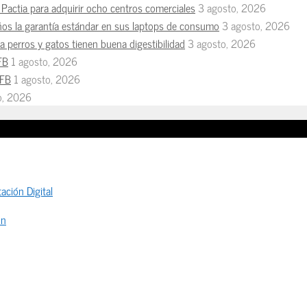
Pactia para adquirir ocho centros comerciales
3 agosto, 2026
ños la garantía estándar en sus laptops de consumo
3 agosto, 2026
 perros y gatos tienen buena digestibilidad
3 agosto, 2026
FB
1 agosto, 2026
MFB
1 agosto, 2026
io, 2026
ación Digital
ón