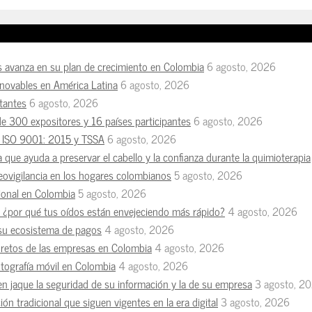
s avanza en su plan de crecimiento en Colombia
6 agosto, 2026
enovables en América Latina
6 agosto, 2026
tantes
6 agosto, 2026
de 300 expositores y 16 países participantes
6 agosto, 2026
es ISO 9001: 2015 y TSSA
6 agosto, 2026
a que ayuda a preservar el cabello y la confianza durante la quimioterapia
deovigilancia en los hogares colombianos
5 agosto, 2026
esional en Colombia
5 agosto, 2026
n, ¿por qué tus oídos están envejeciendo más rápido?
4 agosto, 2026
 su ecosistema de pagos
4 agosto, 2026
s retos de las empresas en Colombia
4 agosto, 2026
otografía móvil en Colombia
4 agosto, 2026
en jaque la seguridad de su información y la de su empresa
3 agosto, 2
ón tradicional que siguen vigentes en la era digital
3 agosto, 2026