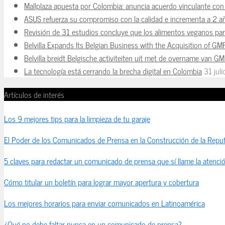
Mallplaza apuesta por Colombia: anuncia acuerdo vinculante con 
ASUS refuerza su compromiso con la calidad e incrementa a 2 a
Revisión de 31 estudios concluye que los alimentos veganos para
Belvilla Expands Its Belgian Business with the Acquisition of GM
Belvilla breidt Belgische activiteiten uit met de overname van G
La tecnología está cerrando la brecha digital en Colombia
31 jul
Artículos de interés
Los 9 mejores tips para la limpieza de tu garaje
El Poder de los Comunicados de Prensa en la Construcción de la Reput
5 claves para redactar un comunicado de prensa que sí llame la atenci
Cómo titular un boletín para lograr mayor apertura y cobertura
Los mejores horarios para enviar comunicados en Latinoamérica
¿Qué no debe faltar nunca en un comunicado de prensa?