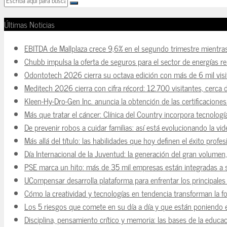
Últimas Noticias
EBITDA de Mallplaza crece 9,6% en el segundo trimestre mientra
Chubb impulsa la oferta de seguros para el sector de energías r
Odontotech 2026 cierra su octava edición con más de 6 mil visi
Meditech 2026 cierra con cifra récord: 12.700 visitantes, cerca 
Kleen-Hy-Dro-Gen Inc. anuncia la obtención de las certificacion
Más que tratar el cáncer: Clínica del Country incorpora tecnologí
De prevenir robos a cuidar familias: así está evolucionando la vi
Más allá del título: las habilidades que hoy definen el éxito prof
Día Internacional de la Juventud: la generación del gran volume
PSE marca un hito: más de 35 mil empresas están integradas a
UCompensar desarrolla plataforma para enfrentar los principale
Cómo la creatividad y tecnologías en tendencia transforman la f
Los 5 riesgos que comete en su día a día y que están poniendo 
Disciplina, pensamiento crítico y memoria: las bases de la educaci