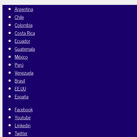
Argentina
Chile
Colombia
Costa Rica
Ecuador
Guatemala
México
Perú
Venezuela
Brasil
EE.UU
España
Facebook
Youtube
Linkedin
Twitter