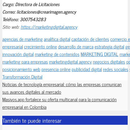
Cargo: Directora de Licitaciones
Correo: licitaciones@crearimagen.agency
Teléfono: 3007543283
Sitio web:
https://marketingdigital.agency
agencias de marketing
analítica digital
captación de clientes
comercio e
empresarial
crecimiento online
desarrollo de marca
estrategia digital
ge
innovación digital
marketing de contenidos
MARKETING DIGITAL
marke
marketing para empresas
marketingdigital agency
negocios digitales
op
posicionamiento web
presencia online
publicidad digital
redes sociales
Transformación Digital
Noticias de tecnología empresarial: cómo las empresas comunican
sus avances digitales al mercado
Masivos.app fortalece su oferta multicanal para la comunicación
empresarial en Colombia
También te puede interesar