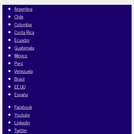
Argentina
Chile
Colombia
Costa Rica
Ecuador
Guatemala
México
Perú
Venezuela
Brasil
EE.UU
España
Facebook
Youtube
Linkedin
Twitter