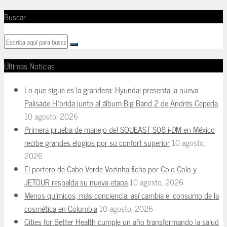
Buscar
Últimas Noticias
Lo que sigue es la grandeza: Hyundai presenta la nueva
Palisade Híbrida junto al álbum Big Band 2 de Andrés Cepeda
10 agosto, 2026
Primera prueba de manejo del SOUEAST S08 i-DM en México
recibe grandes elogios por su confort superior
10 agosto,
2026
El portero de Cabo Verde Vozinha ficha por Colo-Colo y
JETOUR respalda su nueva etapa
10 agosto, 2026
Menos químicos, más conciencia: así cambia el consumo de la
cosmética en Colombia
10 agosto, 2026
Cities for Better Health cumple un año transformando la salud