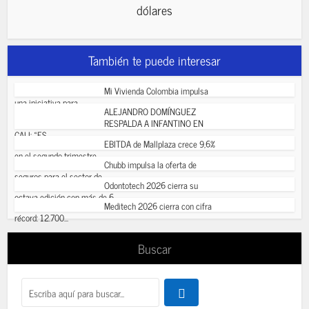
dólares
También te puede interesar
Mi Vivienda Colombia impulsa
una iniciativa para...
ALEJANDRO DOMÍNGUEZ
RESPALDA A INFANTINO EN
CALI: «ES...
EBITDA de Mallplaza crece 9,6%
en el segundo trimestre...
Chubb impulsa la oferta de
seguros para el sector de...
Odontotech 2026 cierra su
octava edición con más de 6...
Meditech 2026 cierra con cifra
récord: 12.700...
Buscar