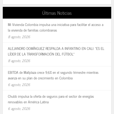
Últimas Noticias
Mi Vivienda Colombia impulsa una iniciativa para facilitar el acceso a
la vivienda de familias colombianas
8 agosto, 2026
ALEJANDRO DOMÍNGUEZ RESPALDA A INFANTINO EN CALI: «ES EL
LÍDER DE LA TRANSFORMACIÓN DEL FÚTBOL»
8 agosto, 2026
EBITDA de Mallplaza crece 9,6% en el segundo trimestre mientras
avanza en su plan de crecimiento en Colombia
6 agosto, 2026
Chubb impulsa la oferta de seguros para el sector de energías
renovables en América Latina
6 agosto, 2026