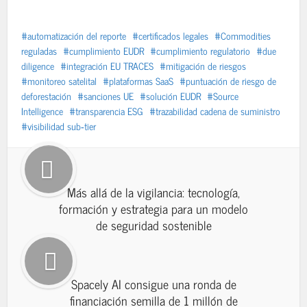
automatización del reporte
certificados legales
Commodities
reguladas
cumplimiento EUDR
cumplimiento regulatorio
due
diligence
integración EU TRACES
mitigación de riesgos
monitoreo satelital
plataformas SaaS
puntuación de riesgo de
deforestación
sanciones UE
solución EUDR
Source
Intelligence
transparencia ESG
trazabilidad cadena de suministro
visibilidad sub‑tier
Más allá de la vigilancia: tecnología,
formación y estrategia para un modelo
de seguridad sostenible
Spacely AI consigue una ronda de
financiación semilla de 1 millón de