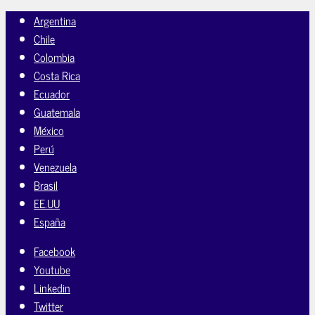
Argentina
Chile
Colombia
Costa Rica
Ecuador
Guatemala
México
Perú
Venezuela
Brasil
EE.UU
España
Facebook
Youtube
Linkedin
Twitter