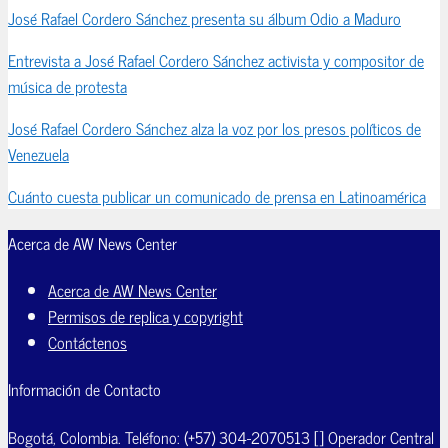
José Rafael Cordero Sánchez presenta su álbum Odio a Maduro
Entrevista a José Rafael Cordero Sánchez activista y compositor de
música de protesta
José Rafael Cordero Sánchez alza la voz por los presos políticos de
Venezuela
Cuánto cuesta publicar un comunicado de prensa en Latinoamérica
Acerca de AW News Center
Acerca de AW News Center
Permisos de replica y copyright
Contáctenos
Información de Contacto
Bogotá, Colombia. Teléfono: (+57) 304-2070513 [] Operador Central