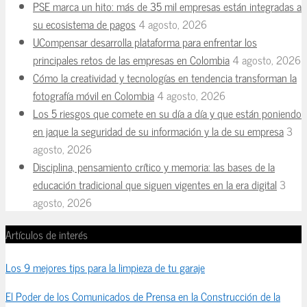
PSE marca un hito: más de 35 mil empresas están integradas a
su ecosistema de pagos
4 agosto, 2026
UCompensar desarrolla plataforma para enfrentar los
principales retos de las empresas en Colombia
4 agosto, 2026
Cómo la creatividad y tecnologías en tendencia transforman la
fotografía móvil en Colombia
4 agosto, 2026
Los 5 riesgos que comete en su día a día y que están poniendo
en jaque la seguridad de su información y la de su empresa
3
agosto, 2026
Disciplina, pensamiento crítico y memoria: las bases de la
educación tradicional que siguen vigentes en la era digital
3
agosto, 2026
Artículos de interés
Los 9 mejores tips para la limpieza de tu garaje
El Poder de los Comunicados de Prensa en la Construcción de la