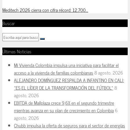
Meditech 2026 cierra con cifra récord: 12.700...
Buscar
Últimas Noticias
Mi Vivienda Colombia impulsa una iniciativa para facilitar el
acceso a la vivienda de familias colombianas
8 agosto, 2026
ALEJANDRO DOMÍNGUEZ RESPALDA A INFANTINO EN CALI:
«ES EL LÍDER DE LA TRANSFORMACIÓN DEL FÚTBOL»
8
agosto, 2026
EBITDA de Mallplaza crece 9,6% en el segundo trimestre
mientras avanza en su plan de crecimiento en Colombia
6
agosto, 2026
Chubb impulsa la oferta de seguros para el sector de energías