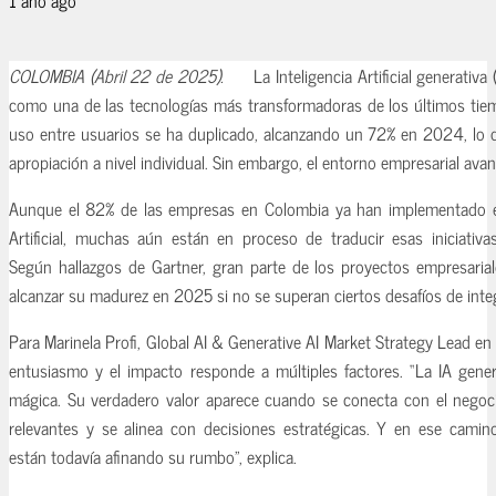
COLOMBIA (Abril 22 de 2025).
La Inteligencia Artificial generativ
como una de las tecnologías más transformadoras de los últimos tiem
uso entre usuarios se ha duplicado, alcanzando un 72% en 2024
, lo
apropiación a nivel individual. Sin embargo, el entorno empresarial avan
Aunque el 82% de las empresas en Colombia ya han implementado est
Artificial, muchas aún están en proceso de traducir esas iniciativas
Según hallazgos de Gartner, gran parte de los proyectos empresaria
alcanzar su madurez en 2025 si no se superan ciertos desafíos de integ
Para Marinela Profi, Global AI & Generative AI Market Strategy Lead en 
entusiasmo y el impacto responde a múltiples factores. “La IA gene
mágica. Su verdadero valor aparece cuando se conecta con el negoci
relevantes y se alinea con decisiones estratégicas. Y en ese camin
están todavía afinando su rumbo”, explica.