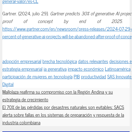
generar-valor/es-CL
Gartner. (2024, julio 29).
Gartner predicts 30% of generative AI projec
proof of concept by end of 2025
. G
https://www.gartner.com/en/newsroom/press-releases/2024-07-29-ga
percent-of-generative-ai-projects-will-be-abandoned-after-proof-of-con
adopción empresarial
brecha tecnológica
datos relevantes
decisiones e
estrategia empresarial
ia generativa
impacto económico
Latinoamérica
participación de mujeres en tecnología
PIB
productividad
SAS Innovat
Digital
Mallplaza reafirma su compromiso con la Región Andina y su
estrategia de crecimiento
El 70% de las pérdidas por desastres naturales son evitables: SACS
alerta sobre fallas en los sistemas de preparación y respuesta de la
industria colombiana