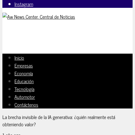
Instagram
Inicio
Empresas
Economía
Educación
Tecnología
Automotor
Contáctenos
La brecha invisible de la IA generativa: ¿quién realmente está
obteniendo valor?
1 año ago