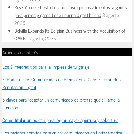
Revisión de 31 estudios concluye que los alimentos veganos
para perros y gatos tienen buena digestibilidad
3 agosto,
2026
Belvilla Expands Its Belgian Business with the Acquisition of
GMFB
1 agosto, 2026
Artículos de interés
Los 9 mejores tips para la limpieza de tu garaje
El Poder de los Comunicados de Prensa en la Construcción de la
Reputación Digital
5 claves para redactar un comunicado de prensa que sí llame la
atención
Cómo titular un boletín para lograr mayor apertura y cobertura
Los mejores horarios para enviar comunicados en Latinoamérica