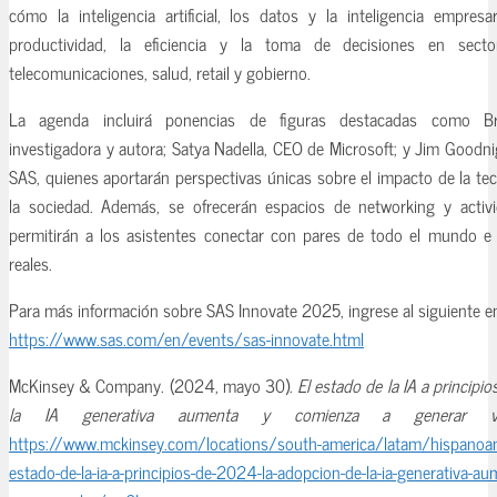
cómo la inteligencia artificial, los datos y la inteligencia empresa
productividad, la eficiencia y la toma de decisiones en sect
telecomunicaciones, salud, retail y gobierno.
La agenda incluirá ponencias de figuras destacadas como B
investigadora y autora; Satya Nadella, CEO de Microsoft; y Jim Goodn
SAS, quienes aportarán perspectivas únicas sobre el impacto de la te
la sociedad. Además, se ofrecerán espacios de networking y activi
permitirán a los asistentes conectar con pares de todo el mundo e 
reales.
Para más información sobre SAS Innovate 2025, ingrese al siguiente en
https://www.sas.com/en/events/sas-innovate.html
McKinsey & Company. (2024, mayo 30).
El estado de la IA a principi
la IA generativa aumenta y comienza a generar va
https://www.mckinsey.com/locations/south-america/latam/hispanoame
estado-de-la-ia-a-principios-de-2024-la-adopcion-de-la-ia-generativa-a