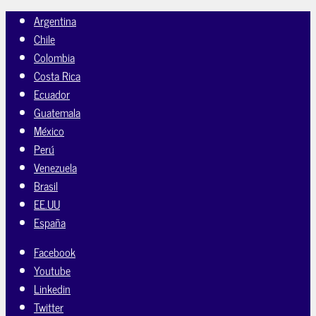
Argentina
Chile
Colombia
Costa Rica
Ecuador
Guatemala
México
Perú
Venezuela
Brasil
EE.UU
España
Facebook
Youtube
Linkedin
Twitter