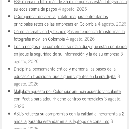
PSE marca un hito: más de 35 mil empresas están integradas a
su ecosistema de pagos
4 agosto, 2026
UCompensar desarrolla plataforma para enfrentar los
principales retos de las empresas en Colombia
4 agosto, 2026
Cómo la creatividad y tecnologías en tendencia transforman la
fotografía móvil en Colombia
4 agosto, 2026
Los 5 riesgos que comete en su día a día y que están poniendo
en jaque la seguridad de su información y la de su empresa
3
agosto, 2026
Disciplina, pensamiento crítico y memoria: las bases de la
educación tradicional que siguen vigentes en la era digital
3
agosto, 2026
Mallplaza apuesta por Colombia: anuncia acuerdo vinculante
con Pactia para adquirir ocho centros comerciales
3 agosto,
2026
ASUS refuerza su compromiso con la calidad e incrementa a 2
años la garantía estándar en sus laptops de consumo
3
agosto, 2026