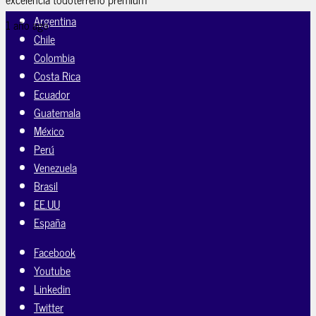
Argentina
1 año ago
Chile
Colombia
Costa Rica
Ecuador
Guatemala
México
Perú
Venezuela
Brasil
EE.UU
España
Facebook
Youtube
Linkedin
Twitter