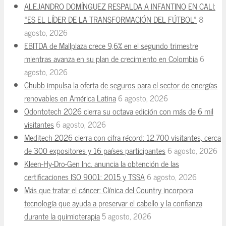
ALEJANDRO DOMÍNGUEZ RESPALDA A INFANTINO EN CALI:
«ES EL LÍDER DE LA TRANSFORMACIÓN DEL FÚTBOL»
8
agosto, 2026
EBITDA de Mallplaza crece 9,6% en el segundo trimestre
mientras avanza en su plan de crecimiento en Colombia
6
agosto, 2026
Chubb impulsa la oferta de seguros para el sector de energías
renovables en América Latina
6 agosto, 2026
Odontotech 2026 cierra su octava edición con más de 6 mil
visitantes
6 agosto, 2026
Meditech 2026 cierra con cifra récord: 12.700 visitantes, cerca
de 300 expositores y 16 países participantes
6 agosto, 2026
Kleen-Hy-Dro-Gen Inc. anuncia la obtención de las
certificaciones ISO 9001: 2015 y TSSA
6 agosto, 2026
Más que tratar el cáncer: Clínica del Country incorpora
tecnología que ayuda a preservar el cabello y la confianza
durante la quimioterapia
5 agosto, 2026