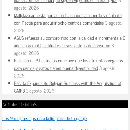
educación tradicional que siguen vigentes en la era digital
3
agosto, 2026
Mallplaza apuesta por Colombia: anuncia acuerdo vinculante
con Pactia para adquirir ocho centros comerciales
3 agosto,
2026
ASUS refuerza su compromiso con la calidad e incrementa a 2
años la garantía estándar en sus laptops de consumo
3
agosto, 2026
Revisión de 31 estudios concluye que los alimentos veganos
para perros y gatos tienen buena digestibilidad
3 agosto,
2026
Belvilla Expands Its Belgian Business with the Acquisition of
GMFB
1 agosto, 2026
Artículos de interés
Los 9 mejores tips para la limpieza de tu garaje