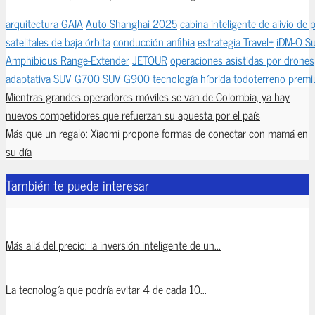
arquitectura GAIA
Auto Shanghai 2025
cabina inteligente de alivio de 
satelitales de baja órbita
conducción anfibia
estrategia Travel+
iDM-O Su
Amphibious Range-Extender
JETOUR
operaciones asistidas por drones
adaptativa
SUV G700
SUV G900
tecnología híbrida
todoterreno prem
Mientras grandes operadores móviles se van de Colombia, ya hay
nuevos competidores que refuerzan su apuesta por el país
Más que un regalo: Xiaomi propone formas de conectar con mamá en
su día
También te puede interesar
Más allá del precio: la inversión inteligente de un...
La tecnología que podría evitar 4 de cada 10...