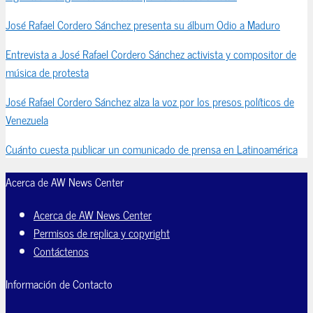
José Rafael Cordero Sánchez presenta su álbum Odio a Maduro
Entrevista a José Rafael Cordero Sánchez activista y compositor de
música de protesta
José Rafael Cordero Sánchez alza la voz por los presos políticos de
Venezuela
Cuánto cuesta publicar un comunicado de prensa en Latinoamérica
Acerca de AW News Center
Acerca de AW News Center
Permisos de replica y copyright
Contáctenos
Información de Contacto