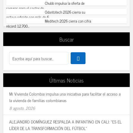
Chubb impulsa la oferta de
seguros para el sector de...
Odontotech 2026 cierra su
octava edición con más de 6...
Meditech 2026 cierra con cifra
récord: 12.700...
Buscar
Últimas Noticias
Mi Vivienda Colombia impulsa una iniciativa para facilitar el acceso a
la vivienda de familias colombianas
8 agosto, 2026
ALEJANDRO DOMÍNGUEZ RESPALDA A INFANTINO EN CALI: «ES EL
LÍDER DE LA TRANSFORMACIÓN DEL FÚTBOL»