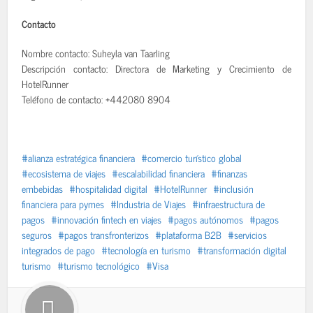
Contacto
Nombre contacto: Suheyla van Taarling
Descripción contacto: Directora de Marketing y Crecimiento de
HotelRunner
Teléfono de contacto: +442080 8904
alianza estratégica financiera
comercio turístico global
ecosistema de viajes
escalabilidad financiera
finanzas
embebidas
hospitalidad digital
HotelRunner
inclusión
financiera para pymes
Industria de Viajes
infraestructura de
pagos
innovación fintech en viajes
pagos autónomos
pagos
seguros
pagos transfronterizos
plataforma B2B
servicios
integrados de pago
tecnología en turismo
transformación digital
turismo
turismo tecnológico
Visa