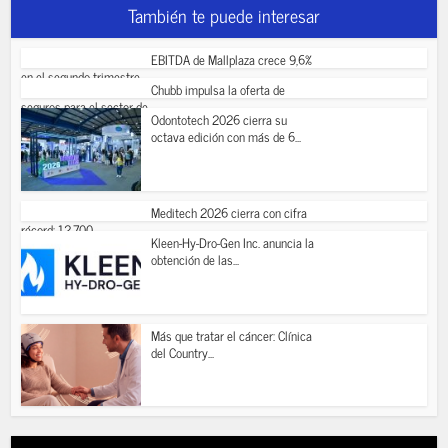
También te puede interesar
EBITDA de Mallplaza crece 9,6%
en el segundo trimestre...
Chubb impulsa la oferta de
seguros para el sector de...
Odontotech 2026 cierra su
octava edición con más de 6...
Meditech 2026 cierra con cifra
récord: 12.700...
Kleen-Hy-Dro-Gen Inc. anuncia la
obtención de las...
Más que tratar el cáncer: Clínica
del Country...