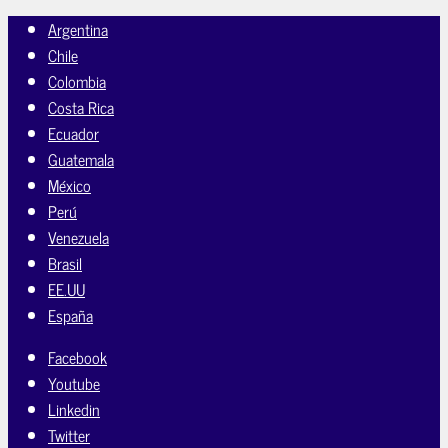
Argentina
Chile
Colombia
Costa Rica
Ecuador
Guatemala
México
Perú
Venezuela
Brasil
EE.UU
España
Facebook
Youtube
Linkedin
Twitter