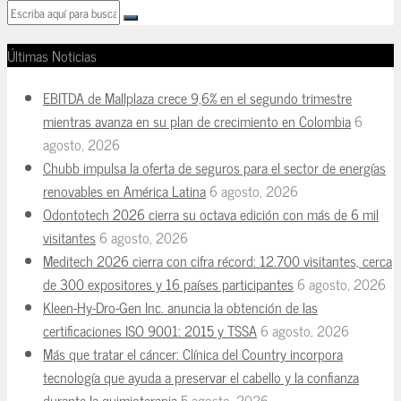
Últimas Noticias
EBITDA de Mallplaza crece 9,6% en el segundo trimestre
mientras avanza en su plan de crecimiento en Colombia
6
agosto, 2026
Chubb impulsa la oferta de seguros para el sector de energías
renovables en América Latina
6 agosto, 2026
Odontotech 2026 cierra su octava edición con más de 6 mil
visitantes
6 agosto, 2026
Meditech 2026 cierra con cifra récord: 12.700 visitantes, cerca
de 300 expositores y 16 países participantes
6 agosto, 2026
Kleen-Hy-Dro-Gen Inc. anuncia la obtención de las
certificaciones ISO 9001: 2015 y TSSA
6 agosto, 2026
Más que tratar el cáncer: Clínica del Country incorpora
tecnología que ayuda a preservar el cabello y la confianza
durante la quimioterapia
5 agosto, 2026