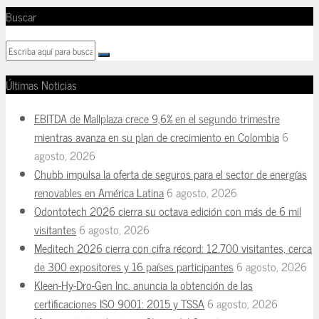
Buscar
Últimas Noticias
EBITDA de Mallplaza crece 9,6% en el segundo trimestre
mientras avanza en su plan de crecimiento en Colombia
6
agosto, 2026
Chubb impulsa la oferta de seguros para el sector de energías
renovables en América Latina
6 agosto, 2026
Odontotech 2026 cierra su octava edición con más de 6 mil
visitantes
6 agosto, 2026
Meditech 2026 cierra con cifra récord: 12.700 visitantes, cerca
de 300 expositores y 16 países participantes
6 agosto, 2026
Kleen-Hy-Dro-Gen Inc. anuncia la obtención de las
certificaciones ISO 9001: 2015 y TSSA
6 agosto, 2026