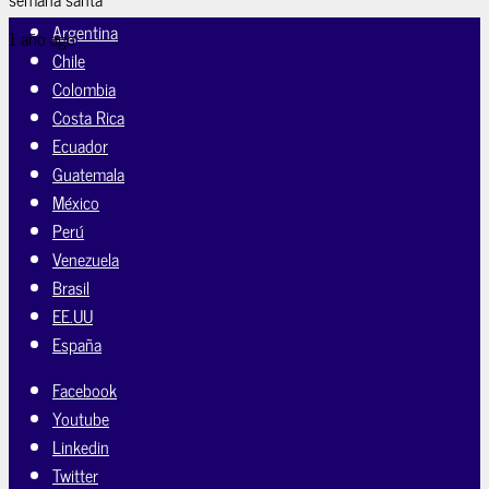
Argentina
1 año ago
Chile
Colombia
Costa Rica
Ecuador
Guatemala
México
Perú
Venezuela
Brasil
EE.UU
España
Facebook
Youtube
Linkedin
Twitter