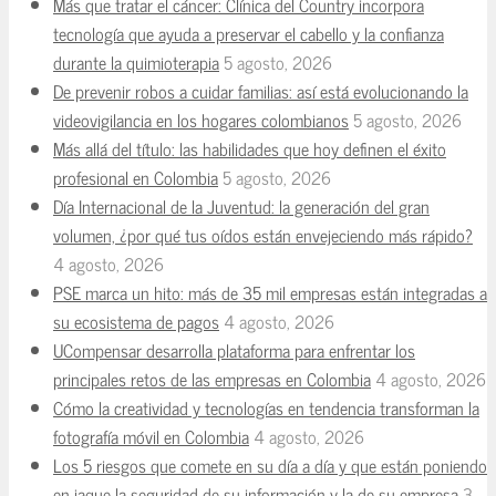
Más que tratar el cáncer: Clínica del Country incorpora
tecnología que ayuda a preservar el cabello y la confianza
durante la quimioterapia
5 agosto, 2026
De prevenir robos a cuidar familias: así está evolucionando la
videovigilancia en los hogares colombianos
5 agosto, 2026
Más allá del título: las habilidades que hoy definen el éxito
profesional en Colombia
5 agosto, 2026
Día Internacional de la Juventud: la generación del gran
volumen, ¿por qué tus oídos están envejeciendo más rápido?
4 agosto, 2026
PSE marca un hito: más de 35 mil empresas están integradas a
su ecosistema de pagos
4 agosto, 2026
UCompensar desarrolla plataforma para enfrentar los
principales retos de las empresas en Colombia
4 agosto, 2026
Cómo la creatividad y tecnologías en tendencia transforman la
fotografía móvil en Colombia
4 agosto, 2026
Los 5 riesgos que comete en su día a día y que están poniendo
en jaque la seguridad de su información y la de su empresa
3