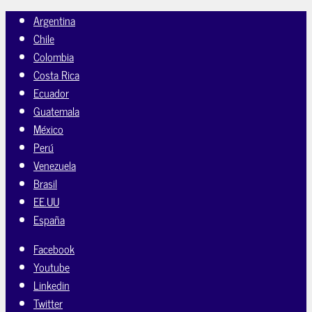
Argentina
Chile
Colombia
Costa Rica
Ecuador
Guatemala
México
Perú
Venezuela
Brasil
EE.UU
España
Facebook
Youtube
Linkedin
Twitter