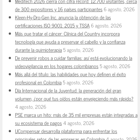
Meditech 2026 cierra con cifra récord: 12.700 visitantes, cerca
de 300 expositores y 16 países participantes
6 agosto, 2026
Kleen-Hy-Dro-Gen Inc. anuncia la obtención de las
certificaciones ISO 9001: 2015 y TSSA
6 agosto, 2026
Más que tratar el cáncer: Clínica del Country incorpora
tecnología que ayuda a preservar el cabello y la confianza
durante la quimioterapia
5 agosto, 2026
De prevenir robos a cuidar familias: así está evolucionando la
videovigilancia en los hogares colombianos
5 agosto, 2026
Más allá del título: las habilidades que hoy definen el éxito
profesional en Colombia
5 agosto, 2026
Día Internacional de la Juventud: la generación del gran
volumen, ¿por qué tus oídos están envejeciendo más rápido?
4 agosto, 2026
PSE marca un hito: más de 35 mil empresas están integradas a
su ecosistema de pagos
4 agosto, 2026
UCompensar desarrolla plataforma para enfrentar los
principales retos de las empresas en Colombia
4 agosto, 2026