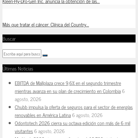
Kleen-Hy-Dro-Gen Inc. anuncia la obtención de las...
Más que tratar el cáncer: Clínica del Country...
Buscar
Últimas Noticias
EBITDA de Mallplaza crece 9,6% en el segundo trimestre
mientras avanza en su plan de crecimiento en Colombia
6
agosto, 2026
Chubb impulsa la oferta de seguros para el sector de energías
renovables en América Latina
6 agosto, 2026
Odontotech 2026 cierra su octava edición con más de 6 mil
visitantes
6 agosto, 2026