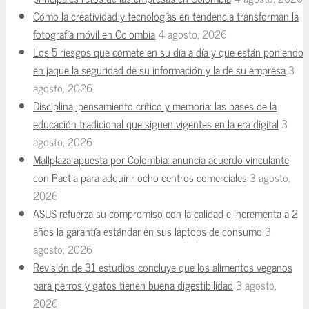
Cómo la creatividad y tecnologías en tendencia transforman la
fotografía móvil en Colombia
4 agosto, 2026
Los 5 riesgos que comete en su día a día y que están poniendo
en jaque la seguridad de su información y la de su empresa
3
agosto, 2026
Disciplina, pensamiento crítico y memoria: las bases de la
educación tradicional que siguen vigentes en la era digital
3
agosto, 2026
Mallplaza apuesta por Colombia: anuncia acuerdo vinculante
con Pactia para adquirir ocho centros comerciales
3 agosto,
2026
ASUS refuerza su compromiso con la calidad e incrementa a 2
años la garantía estándar en sus laptops de consumo
3
agosto, 2026
Revisión de 31 estudios concluye que los alimentos veganos
para perros y gatos tienen buena digestibilidad
3 agosto,
2026