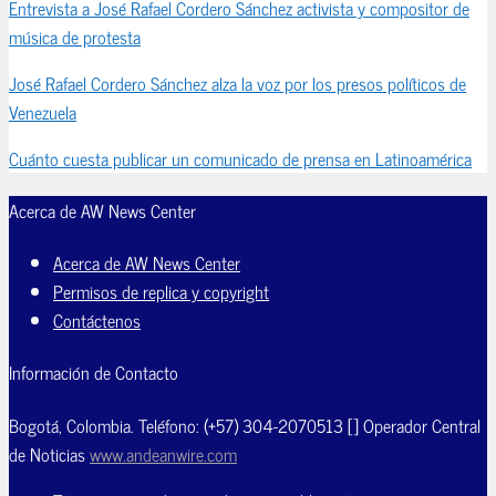
Entrevista a José Rafael Cordero Sánchez activista y compositor de
música de protesta
José Rafael Cordero Sánchez alza la voz por los presos políticos de
Venezuela
Cuánto cuesta publicar un comunicado de prensa en Latinoamérica
Acerca de AW News Center
Acerca de AW News Center
Permisos de replica y copyright
Contáctenos
Información de Contacto
Bogotá, Colombia. Teléfono: (+57) 304-2070513 [] Operador Central
de Noticias
www.andeanwire.com