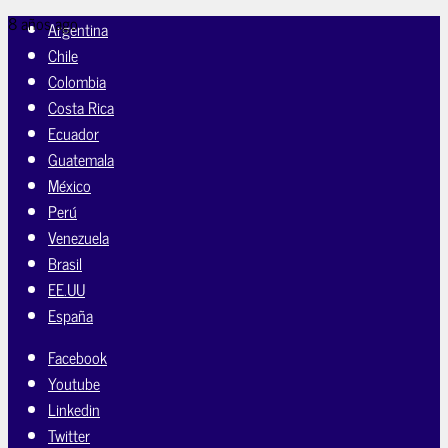
8 años ago
Argentina
Chile
Colombia
Costa Rica
Ecuador
Guatemala
México
Perú
Venezuela
Brasil
EE.UU
España
Facebook
Youtube
Linkedin
Twitter