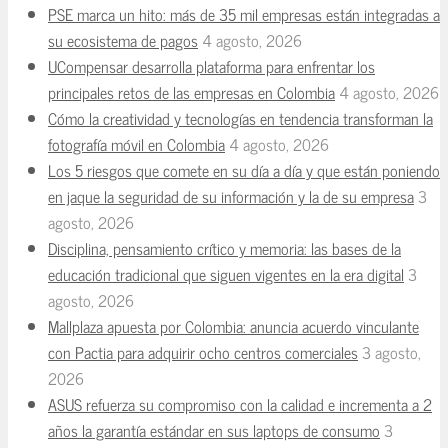
PSE marca un hito: más de 35 mil empresas están integradas a
su ecosistema de pagos
4 agosto, 2026
UCompensar desarrolla plataforma para enfrentar los
principales retos de las empresas en Colombia
4 agosto, 2026
Cómo la creatividad y tecnologías en tendencia transforman la
fotografía móvil en Colombia
4 agosto, 2026
Los 5 riesgos que comete en su día a día y que están poniendo
en jaque la seguridad de su información y la de su empresa
3
agosto, 2026
Disciplina, pensamiento crítico y memoria: las bases de la
educación tradicional que siguen vigentes en la era digital
3
agosto, 2026
Mallplaza apuesta por Colombia: anuncia acuerdo vinculante
con Pactia para adquirir ocho centros comerciales
3 agosto,
2026
ASUS refuerza su compromiso con la calidad e incrementa a 2
años la garantía estándar en sus laptops de consumo
3