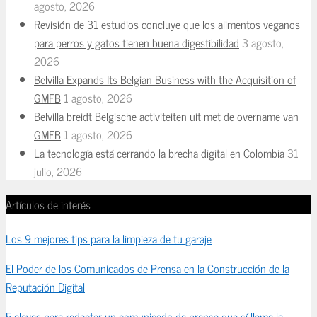
agosto, 2026
Revisión de 31 estudios concluye que los alimentos veganos
para perros y gatos tienen buena digestibilidad
3 agosto,
2026
Belvilla Expands Its Belgian Business with the Acquisition of
GMFB
1 agosto, 2026
Belvilla breidt Belgische activiteiten uit met de overname van
GMFB
1 agosto, 2026
La tecnología está cerrando la brecha digital en Colombia
31
julio, 2026
Artículos de interés
Los 9 mejores tips para la limpieza de tu garaje
El Poder de los Comunicados de Prensa en la Construcción de la
Reputación Digital
5 claves para redactar un comunicado de prensa que sí llame la