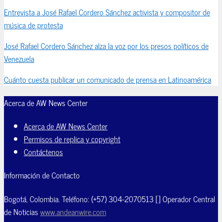
Entrevista a José Rafael Cordero Sánchez activista y compositor de
música de protesta
José Rafael Cordero Sánchez alza la voz por los presos políticos de
Venezuela
Cuánto cuesta publicar un comunicado de prensa en Latinoamérica
Acerca de AW News Center
Acerca de AW News Center
Permisos de replica y copyright
Contáctenos
Información de Contacto
Bogotá, Colombia. Teléfono: (+57) 304-2070513 [] Operador Central
de Noticias
www.andeanwire.com