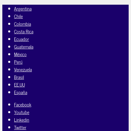
Argentina
Chile
Colombia
Costa Rica
Ecuador
Guatemala
México
Perú
Venezuela
Brasil
EE.UU
España
Facebook
Youtube
Linkedin
Twitter