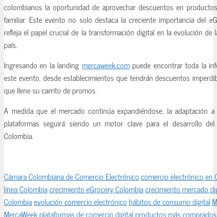
colombianos la oportunidad de aprovechar descuentos en productos 
familiar. Este evento no solo destaca la creciente importancia del e
refleja el papel crucial de la transformación digital en la evolución de
país.
Ingresando en la landing
mercaweek.com
puede encontrar toda la inf
este evento, desde establecimientos que tendrán descuentos imperdib
que llene su carrito de promos.
A medida que el mercado continúa expandiéndose, la adaptación a 
plataformas seguirá siendo un motor clave para el desarrollo del
Colombia.
Cámara Colombiana de Comercio Electrónico
comercio electrónico en
línea Colombia
crecimiento eGrocery Colombia
crecimiento mercado dig
Colombia
evolución comercio electrónico
hábitos de consumo digital
M
MercaWeek
plataformas de comercio digital
productos más comprados 