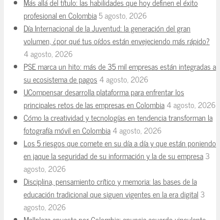
Más allá del título: las habilidades que hoy definen el éxito
profesional en Colombia
5 agosto, 2026
Día Internacional de la Juventud: la generación del gran
volumen, ¿por qué tus oídos están envejeciendo más rápido?
4 agosto, 2026
PSE marca un hito: más de 35 mil empresas están integradas a
su ecosistema de pagos
4 agosto, 2026
UCompensar desarrolla plataforma para enfrentar los
principales retos de las empresas en Colombia
4 agosto, 2026
Cómo la creatividad y tecnologías en tendencia transforman la
fotografía móvil en Colombia
4 agosto, 2026
Los 5 riesgos que comete en su día a día y que están poniendo
en jaque la seguridad de su información y la de su empresa
3
agosto, 2026
Disciplina, pensamiento crítico y memoria: las bases de la
educación tradicional que siguen vigentes en la era digital
3
agosto, 2026
Mallplaza apuesta por Colombia: anuncia acuerdo vinculante