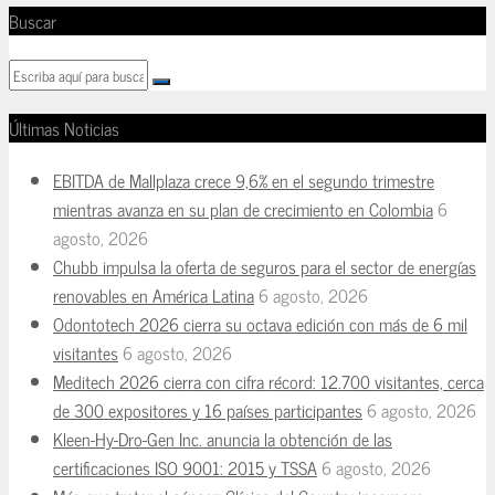
Buscar
Últimas Noticias
EBITDA de Mallplaza crece 9,6% en el segundo trimestre
mientras avanza en su plan de crecimiento en Colombia
6
agosto, 2026
Chubb impulsa la oferta de seguros para el sector de energías
renovables en América Latina
6 agosto, 2026
Odontotech 2026 cierra su octava edición con más de 6 mil
visitantes
6 agosto, 2026
Meditech 2026 cierra con cifra récord: 12.700 visitantes, cerca
de 300 expositores y 16 países participantes
6 agosto, 2026
Kleen-Hy-Dro-Gen Inc. anuncia la obtención de las
certificaciones ISO 9001: 2015 y TSSA
6 agosto, 2026