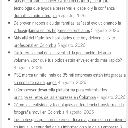
Más que tratar el cáncer: Clínica del Country incorpora
tecnología que ayuda a preservar el cabello y la confianza
durante la quimioterapia
5 agosto, 2026
De prevenir robos a cuidar familias: así está evolucionando la
videovigilancia en los hogares colombianos
5 agosto, 2026
Más allá del título: las habilidades que hoy definen el éxito
profesional en Colombia
5 agosto, 2026
Día Internacional de la Juventud: la generación del gran
volumen, ¿por qué tus oídos están envejeciendo más rápido?
4 agosto, 2026
PSE marca un hito: más de 35 mil empresas están integradas a
su ecosistema de pagos
4 agosto, 2026
UCompensar desarrolla plataforma para enfrentar los
principales retos de las empresas en Colombia
4 agosto, 2026
Cómo la creatividad y tecnologías en tendencia transforman la
fotografía móvil en Colombia
4 agosto, 2026
Los 5 riesgos que comete en su día a día y que están poniendo
en jaque la seguridad de su información y la de su empresa
3