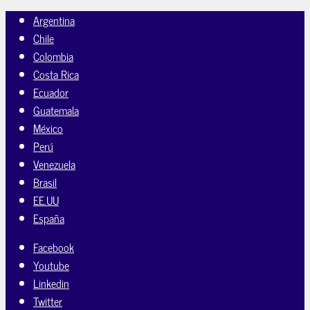
Argentina
Chile
Colombia
Costa Rica
Ecuador
Guatemala
México
Perú
Venezuela
Brasil
EE.UU
España
Facebook
Youtube
Linkedin
Twitter