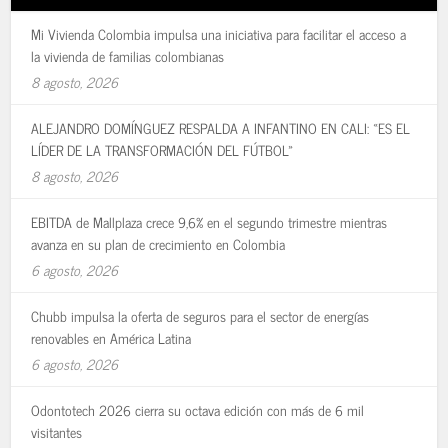
Mi Vivienda Colombia impulsa una iniciativa para facilitar el acceso a
la vivienda de familias colombianas
8 agosto, 2026
ALEJANDRO DOMÍNGUEZ RESPALDA A INFANTINO EN CALI: «ES EL
LÍDER DE LA TRANSFORMACIÓN DEL FÚTBOL»
8 agosto, 2026
EBITDA de Mallplaza crece 9,6% en el segundo trimestre mientras
avanza en su plan de crecimiento en Colombia
6 agosto, 2026
Chubb impulsa la oferta de seguros para el sector de energías
renovables en América Latina
6 agosto, 2026
Odontotech 2026 cierra su octava edición con más de 6 mil
visitantes