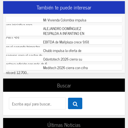
También te puede interesar
Mi Vivienda Colombia impulsa
una iniciativa para...
ALEJANDRO DOMÍNGUEZ
RESPALDA A INFANTINO EN
CALI: «ES...
EBITDA de Mallplaza crece 9,6%
en el segundo trimestre...
Chubb impulsa la oferta de
seguros para el sector de...
Odontotech 2026 cierra su
octava edición con más de 6...
Meditech 2026 cierra con cifra
récord: 12.700...
Buscar
Últimas Noticias