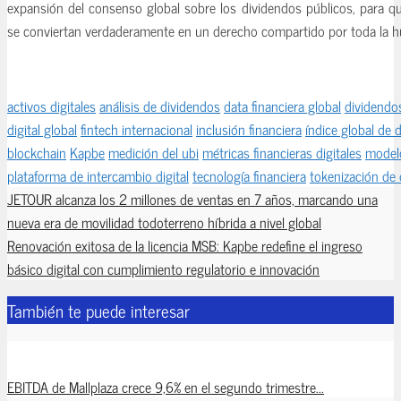
expansión del consenso global sobre los dividendos públicos, para qu
se conviertan verdaderamente en un derecho compartido por toda la 
activos digitales
análisis de dividendos
data financiera global
dividendo
digital global
fintech internacional
inclusión financiera
índice global de 
blockchain
Kapbe
medición del ubi
métricas financieras digitales
modelo
plataforma de intercambio digital
tecnología financiera
tokenización de
JETOUR alcanza los 2 millones de ventas en 7 años, marcando una
nueva era de movilidad todoterreno híbrida a nivel global
Renovación exitosa de la licencia MSB: Kapbe redefine el ingreso
básico digital con cumplimiento regulatorio e innovación
También te puede interesar
EBITDA de Mallplaza crece 9,6% en el segundo trimestre...