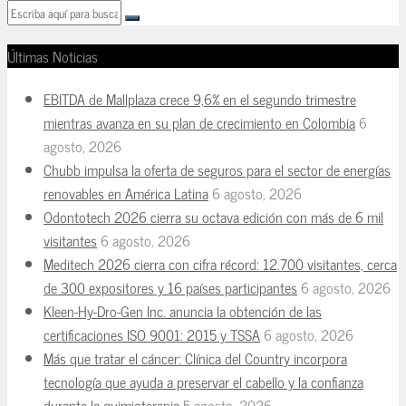
Últimas Noticias
EBITDA de Mallplaza crece 9,6% en el segundo trimestre
mientras avanza en su plan de crecimiento en Colombia
6
agosto, 2026
Chubb impulsa la oferta de seguros para el sector de energías
renovables en América Latina
6 agosto, 2026
Odontotech 2026 cierra su octava edición con más de 6 mil
visitantes
6 agosto, 2026
Meditech 2026 cierra con cifra récord: 12.700 visitantes, cerca
de 300 expositores y 16 países participantes
6 agosto, 2026
Kleen-Hy-Dro-Gen Inc. anuncia la obtención de las
certificaciones ISO 9001: 2015 y TSSA
6 agosto, 2026
Más que tratar el cáncer: Clínica del Country incorpora
tecnología que ayuda a preservar el cabello y la confianza
durante la quimioterapia
5 agosto, 2026