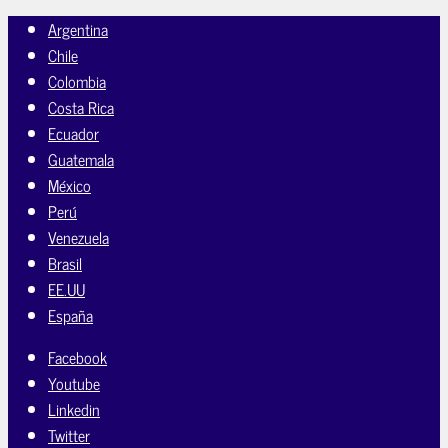
Argentina
Chile
Colombia
Costa Rica
Ecuador
Guatemala
México
Perú
Venezuela
Brasil
EE.UU
España
Facebook
Youtube
Linkedin
Twitter