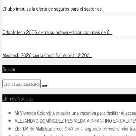
Chubb impulsa la oferta de seguros para el sector de...
Odontotech 2026 cierra su octava edición con más de 6...
Meditech 2026 cierra con cifra récord: 12.700...
Buscar
Últimas Noticias
Mi Vivienda Colombia impulsa una iniciativa para facilitar el acce
ALEJANDRO DOMÍNGUEZ RESPALDA A INFANTINO EN CALI: «E
EBITDA de Mallplaza crece 9,6% en el segundo trimestre mientra