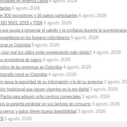
enovables en América Latina
6 agosto, 2026
tantes
6 agosto, 2026
de 300 expositores y 16 países participantes
6 agosto, 2026
es ISO 9001: 2015 y TSSA
6 agosto, 2026
a que ayuda a preservar el cabello y la confianza durante la quimioterapia
deovigilancia en los hogares colombianos
5 agosto, 2026
esional en Colombia
5 agosto, 2026
n, ¿por qué tus oídos están envejeciendo más rápido?
4 agosto, 2026
 su ecosistema de pagos
4 agosto, 2026
s retos de las empresas en Colombia
4 agosto, 2026
otografía móvil en Colombia
4 agosto, 2026
en jaque la seguridad de su información y la de su empresa
3 agosto, 2
ón tradicional que siguen vigentes en la era digital
3 agosto, 2026
Pactia para adquirir ocho centros comerciales
3 agosto, 2026
ños la garantía estándar en sus laptops de consumo
3 agosto, 2026
 perros y gatos tienen buena digestibilidad
3 agosto, 2026
FB
1 agosto, 2026