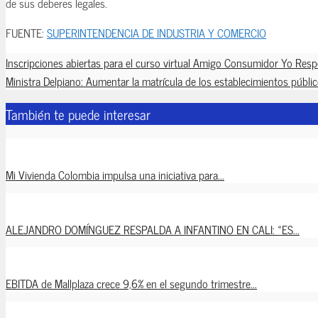
de sus deberes legales.
FUENTE:
SUPERINTENDENCIA DE INDUSTRIA Y COMERCIO
Inscripciones abiertas para el curso virtual Amigo Consumidor Yo Res
Ministra Delpiano: Aumentar la matrícula de los establecimientos púb
También te puede interesar
Mi Vivienda Colombia impulsa una iniciativa para...
ALEJANDRO DOMÍNGUEZ RESPALDA A INFANTINO EN CALI: «ES...
EBITDA de Mallplaza crece 9,6% en el segundo trimestre...