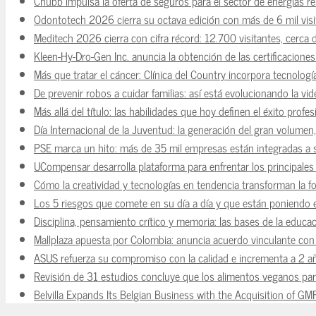
Chubb impulsa la oferta de seguros para el sector de energías r
Odontotech 2026 cierra su octava edición con más de 6 mil visi
Meditech 2026 cierra con cifra récord: 12.700 visitantes, cerca 
Kleen-Hy-Dro-Gen Inc. anuncia la obtención de las certificacion
Más que tratar el cáncer: Clínica del Country incorpora tecnologí
De prevenir robos a cuidar familias: así está evolucionando la vi
Más allá del título: las habilidades que hoy definen el éxito prof
Día Internacional de la Juventud: la generación del gran volume
PSE marca un hito: más de 35 mil empresas están integradas a
UCompensar desarrolla plataforma para enfrentar los principale
Cómo la creatividad y tecnologías en tendencia transforman la f
Los 5 riesgos que comete en su día a día y que están poniendo 
Disciplina, pensamiento crítico y memoria: las bases de la educaci
Mallplaza apuesta por Colombia: anuncia acuerdo vinculante con 
ASUS refuerza su compromiso con la calidad e incrementa a 2 a
Revisión de 31 estudios concluye que los alimentos veganos para
Belvilla Expands Its Belgian Business with the Acquisition of GM