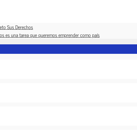
peto Sus Derechos
licos es una tarea que queremos emprender como país