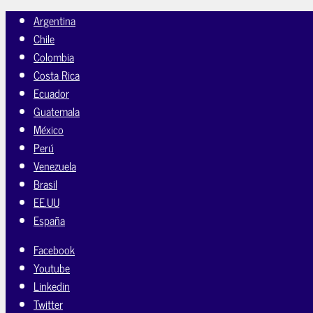
Argentina
Chile
Colombia
Costa Rica
Ecuador
Guatemala
México
Perú
Venezuela
Brasil
EE.UU
España
Facebook
Youtube
Linkedin
Twitter