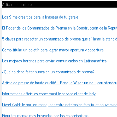
Artículos de interés
Los 9 mejores tips para la limpieza de tu garaje
El Poder de los Comunicados de Prensa en la Construcción de la Reput
5 claves para redactar un comunicado de prensa que sí llame la atenci
Cómo titular un boletín para lograr mayor apertura y cobertura
Los mejores horarios para enviar comunicados en Latinoamérica
¿Qué no debe faltar nunca en un comunicado de prensa?
Article de presse de haute qualité – Banque Wise : un nouveau standard
Informations officielles concernant le service client de Indy
Livret Gold : le maillon manquant entre patrimoine familial et souveraine
Figuritas manga más buscadas por los coleccionistas