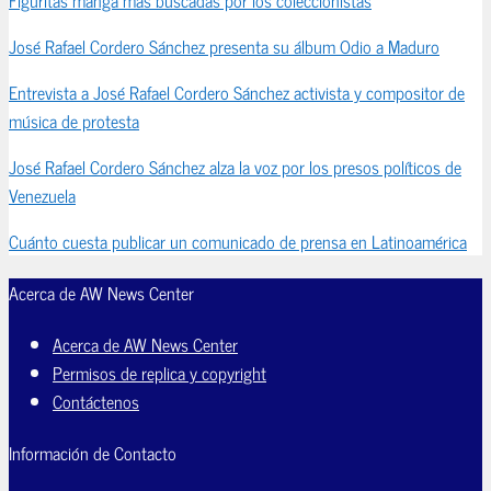
José Rafael Cordero Sánchez presenta su álbum Odio a Maduro
Entrevista a José Rafael Cordero Sánchez activista y compositor de
música de protesta
José Rafael Cordero Sánchez alza la voz por los presos políticos de
Venezuela
Cuánto cuesta publicar un comunicado de prensa en Latinoamérica
Acerca de AW News Center
Acerca de AW News Center
Permisos de replica y copyright
Contáctenos
Información de Contacto