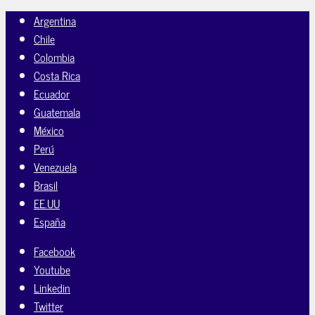
Argentina
Chile
Colombia
Costa Rica
Ecuador
Guatemala
México
Perú
Venezuela
Brasil
EE.UU
España
Facebook
Youtube
Linkedin
Twitter