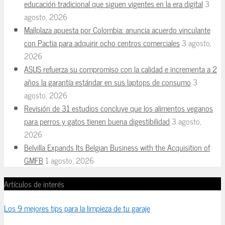
educación tradicional que siguen vigentes en la era digital
3
agosto, 2026
Mallplaza apuesta por Colombia: anuncia acuerdo vinculante
con Pactia para adquirir ocho centros comerciales
3 agosto,
2026
ASUS refuerza su compromiso con la calidad e incrementa a 2
años la garantía estándar en sus laptops de consumo
3
agosto, 2026
Revisión de 31 estudios concluye que los alimentos veganos
para perros y gatos tienen buena digestibilidad
3 agosto,
2026
Belvilla Expands Its Belgian Business with the Acquisition of
GMFB
1 agosto, 2026
Artículos de interés
Los 9 mejores tips para la limpieza de tu garaje