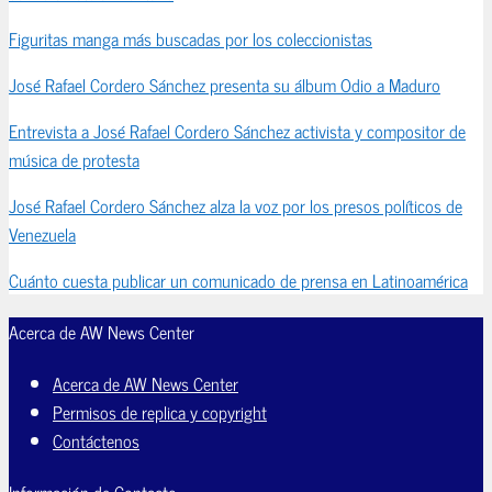
Figuritas manga más buscadas por los coleccionistas
José Rafael Cordero Sánchez presenta su álbum Odio a Maduro
Entrevista a José Rafael Cordero Sánchez activista y compositor de
música de protesta
José Rafael Cordero Sánchez alza la voz por los presos políticos de
Venezuela
Cuánto cuesta publicar un comunicado de prensa en Latinoamérica
Acerca de AW News Center
Acerca de AW News Center
Permisos de replica y copyright
Contáctenos