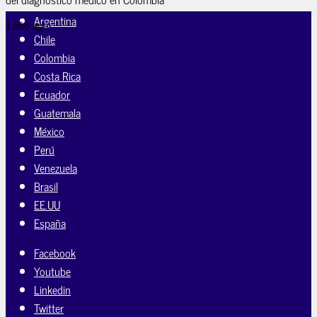
Argentina
1 año ago
Chile
Colombia
Costa Rica
Ecuador
Guatemala
México
Perú
Venezuela
Brasil
EE.UU
España
Facebook
Youtube
Linkedin
Twitter