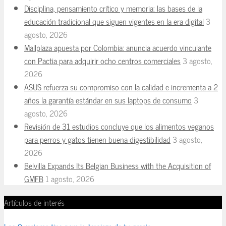
Disciplina, pensamiento crítico y memoria: las bases de la
educación tradicional que siguen vigentes en la era digital
3
agosto, 2026
Mallplaza apuesta por Colombia: anuncia acuerdo vinculante
con Pactia para adquirir ocho centros comerciales
3 agosto,
2026
ASUS refuerza su compromiso con la calidad e incrementa a 2
años la garantía estándar en sus laptops de consumo
3
agosto, 2026
Revisión de 31 estudios concluye que los alimentos veganos
para perros y gatos tienen buena digestibilidad
3 agosto,
2026
Belvilla Expands Its Belgian Business with the Acquisition of
GMFB
1 agosto, 2026
Artículos de interés