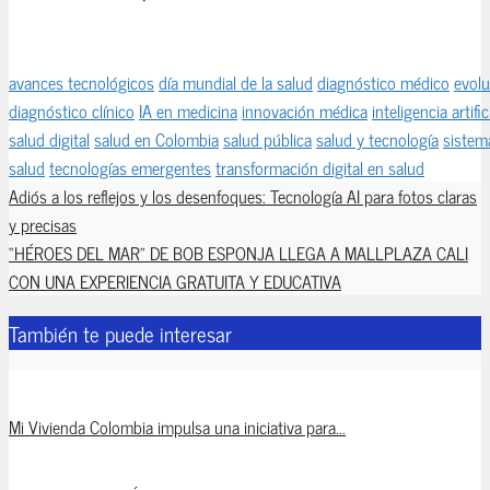
avances tecnológicos
día mundial de la salud
diagnóstico médico
evolu
diagnóstico clínico
IA en medicina
innovación médica
inteligencia artific
salud digital
salud en Colombia
salud pública
salud y tecnología
sistem
salud
tecnologías emergentes
transformación digital en salud
Adiós a los reflejos y los desenfoques: Tecnología AI para fotos claras
y precisas
“HÉROES DEL MAR” DE BOB ESPONJA LLEGA A MALLPLAZA CALI
CON UNA EXPERIENCIA GRATUITA Y EDUCATIVA
También te puede interesar
Mi Vivienda Colombia impulsa una iniciativa para...