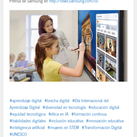
Prensa de Samsung en
http://news.samsung.com/co
aprendizaje digital
brecha digital
Día Internacional del
Aprendizaje Digital
diversidad en tecnología
educación digital
equidad tecnológica
ética en IA
formación continua
habilidades digitales
inclusión educativa
innovación educativa
inteligencia artificial
mujeres en STEM
Transformación Digital
UNESCO