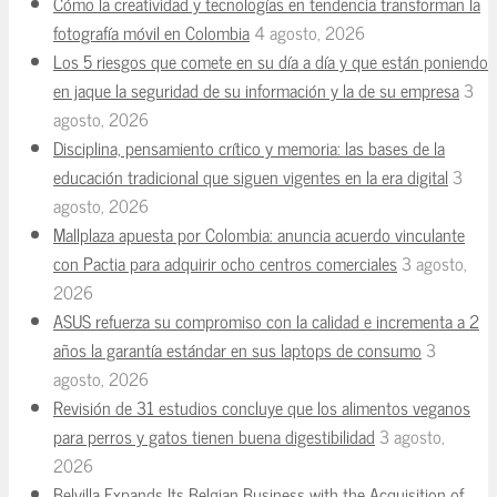
Cómo la creatividad y tecnologías en tendencia transforman la
fotografía móvil en Colombia
4 agosto, 2026
Los 5 riesgos que comete en su día a día y que están poniendo
en jaque la seguridad de su información y la de su empresa
3
agosto, 2026
Disciplina, pensamiento crítico y memoria: las bases de la
educación tradicional que siguen vigentes en la era digital
3
agosto, 2026
Mallplaza apuesta por Colombia: anuncia acuerdo vinculante
con Pactia para adquirir ocho centros comerciales
3 agosto,
2026
ASUS refuerza su compromiso con la calidad e incrementa a 2
años la garantía estándar en sus laptops de consumo
3
agosto, 2026
Revisión de 31 estudios concluye que los alimentos veganos
para perros y gatos tienen buena digestibilidad
3 agosto,
2026
Belvilla Expands Its Belgian Business with the Acquisition of