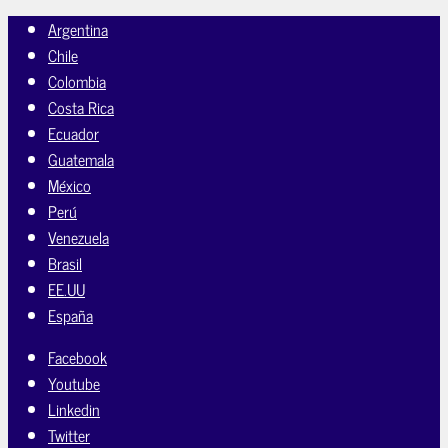
Argentina
Chile
Colombia
Costa Rica
Ecuador
Guatemala
México
Perú
Venezuela
Brasil
EE.UU
España
Facebook
Youtube
Linkedin
Twitter