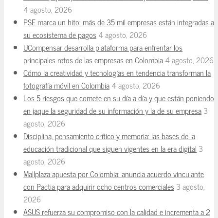
4 agosto, 2026
PSE marca un hito: más de 35 mil empresas están integradas a
su ecosistema de pagos
4 agosto, 2026
UCompensar desarrolla plataforma para enfrentar los
principales retos de las empresas en Colombia
4 agosto, 2026
Cómo la creatividad y tecnologías en tendencia transforman la
fotografía móvil en Colombia
4 agosto, 2026
Los 5 riesgos que comete en su día a día y que están poniendo
en jaque la seguridad de su información y la de su empresa
3
agosto, 2026
Disciplina, pensamiento crítico y memoria: las bases de la
educación tradicional que siguen vigentes en la era digital
3
agosto, 2026
Mallplaza apuesta por Colombia: anuncia acuerdo vinculante
con Pactia para adquirir ocho centros comerciales
3 agosto,
2026
ASUS refuerza su compromiso con la calidad e incrementa a 2