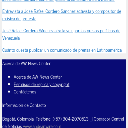
Entrevista a José Rafael Cordero Sánchez activista y compositor de
música de protesta
José Rafael Cordero Sánchez alza la voz por los presos políticos de
Venezuela
Cuánto cuesta publicar un comunicado de prensa en Latinoamérica
Acerca de AW News Center
Acerca de AW News Center
Permisos de replica y copyright
Contáctenos
Información de Contacto
Bogotá, Colombia. Teléfono: (+57) 304-2070513 [] Operador Central
de Noticias
www.andeanwire.com