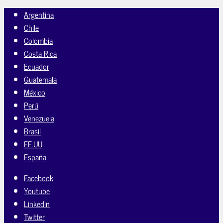
Argentina
Chile
Colombia
Costa Rica
Ecuador
Guatemala
México
Perú
Venezuela
Brasil
EE.UU
España
Facebook
Youtube
Linkedin
Twitter