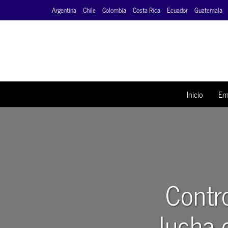
Argentina
Chile
Colombia
Costa Rica
Ecuador
Guatemala
Inicio
Em
Contro
lucha 