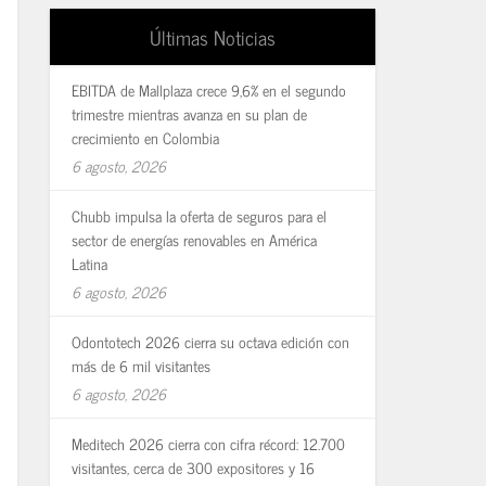
Últimas Noticias
EBITDA de Mallplaza crece 9,6% en el segundo
trimestre mientras avanza en su plan de
crecimiento en Colombia
6 agosto, 2026
Chubb impulsa la oferta de seguros para el
sector de energías renovables en América
Latina
6 agosto, 2026
Odontotech 2026 cierra su octava edición con
más de 6 mil visitantes
6 agosto, 2026
Meditech 2026 cierra con cifra récord: 12.700
visitantes, cerca de 300 expositores y 16