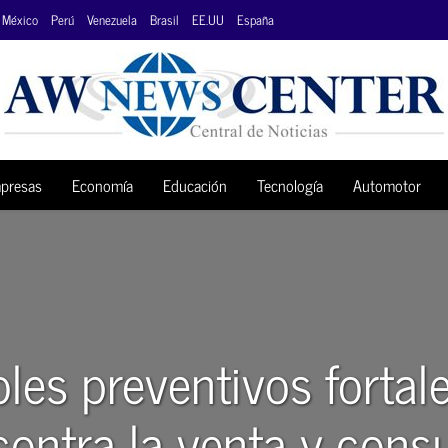
México
Perú
Venezuela
Brasil
EE.UU
España
presas
Economía
Educación
Tecnología
Automotor
les preventivos fortal
contra la venta y con