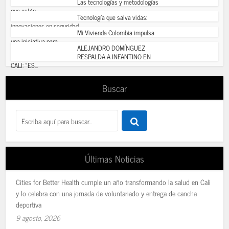
Las tecnologías y metodologías
que están...
Tecnología que salva vidas:
innovaciones en seguridad...
Mi Vivienda Colombia impulsa
una iniciativa para...
ALEJANDRO DOMÍNGUEZ
RESPALDA A INFANTINO EN
CALI: «ES...
Buscar
Últimas Noticias
Cities for Better Health cumple un año transformando la salud en Cali
y lo celebra con una jornada de voluntariado y entrega de cancha
deportiva
9 agosto, 2026