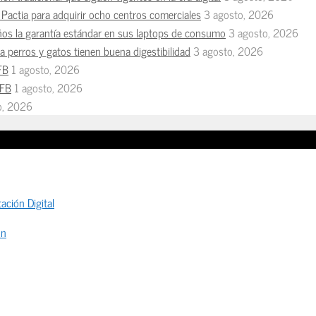
Pactia para adquirir ocho centros comerciales
3 agosto, 2026
ños la garantía estándar en sus laptops de consumo
3 agosto, 2026
 perros y gatos tienen buena digestibilidad
3 agosto, 2026
FB
1 agosto, 2026
MFB
1 agosto, 2026
io, 2026
ación Digital
ón