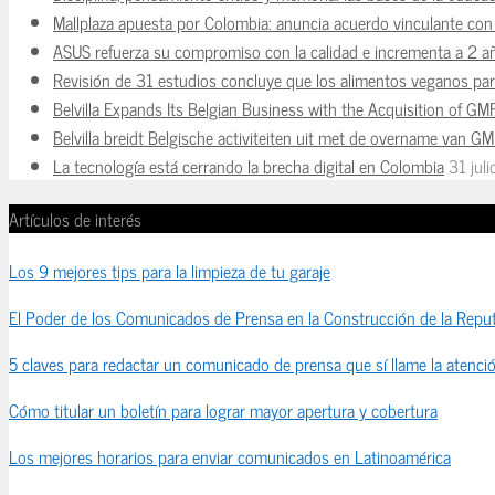
Mallplaza apuesta por Colombia: anuncia acuerdo vinculante con 
ASUS refuerza su compromiso con la calidad e incrementa a 2 a
Revisión de 31 estudios concluye que los alimentos veganos para
Belvilla Expands Its Belgian Business with the Acquisition of GM
Belvilla breidt Belgische activiteiten uit met de overname van G
La tecnología está cerrando la brecha digital en Colombia
31 jul
Artículos de interés
Los 9 mejores tips para la limpieza de tu garaje
El Poder de los Comunicados de Prensa en la Construcción de la Reput
5 claves para redactar un comunicado de prensa que sí llame la atenci
Cómo titular un boletín para lograr mayor apertura y cobertura
Los mejores horarios para enviar comunicados en Latinoamérica