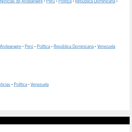
Noticias de Andeanwire
•
Perú
•
Política
•
República Dominicana
•
 Andeanwire
•
Perú
•
Política
•
República Dominicana
•
Venezuela
ticias
•
Política
•
Venezuela