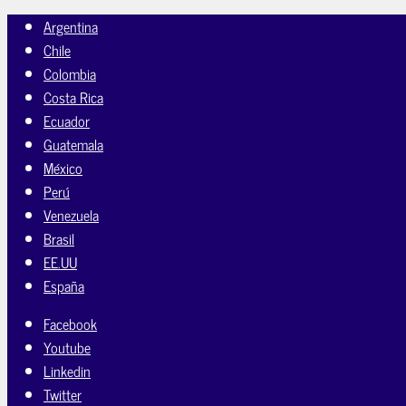
Argentina
Chile
Colombia
Costa Rica
Ecuador
Guatemala
México
Perú
Venezuela
Brasil
EE.UU
España
Facebook
Youtube
Linkedin
Twitter