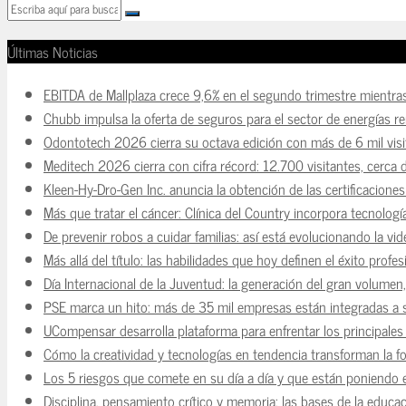
Últimas Noticias
EBITDA de Mallplaza crece 9,6% en el segundo trimestre mientra
Chubb impulsa la oferta de seguros para el sector de energías r
Odontotech 2026 cierra su octava edición con más de 6 mil visi
Meditech 2026 cierra con cifra récord: 12.700 visitantes, cerca 
Kleen-Hy-Dro-Gen Inc. anuncia la obtención de las certificacion
Más que tratar el cáncer: Clínica del Country incorpora tecnologí
De prevenir robos a cuidar familias: así está evolucionando la vi
Más allá del título: las habilidades que hoy definen el éxito prof
Día Internacional de la Juventud: la generación del gran volume
PSE marca un hito: más de 35 mil empresas están integradas a
UCompensar desarrolla plataforma para enfrentar los principale
Cómo la creatividad y tecnologías en tendencia transforman la f
Los 5 riesgos que comete en su día a día y que están poniendo 
Disciplina, pensamiento crítico y memoria: las bases de la educaci