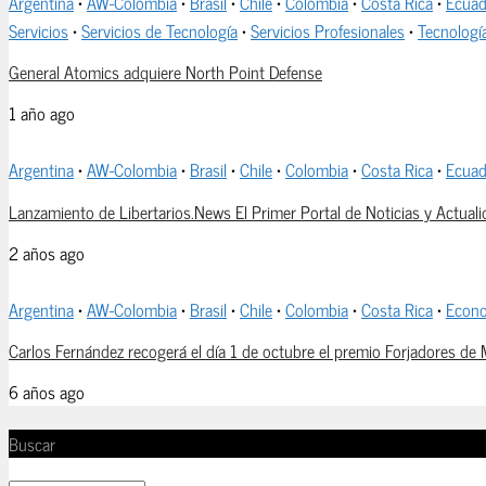
Argentina
•
AW-Colombia
•
Brasil
•
Chile
•
Colombia
•
Costa Rica
•
Ecuad
Servicios
•
Servicios de Tecnología
•
Servicios Profesionales
•
Tecnologí
General Atomics adquiere North Point Defense
1 año ago
Argentina
•
AW-Colombia
•
Brasil
•
Chile
•
Colombia
•
Costa Rica
•
Ecuad
Lanzamiento de Libertarios.News El Primer Portal de Noticias y Actuali
2 años ago
Argentina
•
AW-Colombia
•
Brasil
•
Chile
•
Colombia
•
Costa Rica
•
Econ
Carlos Fernández recogerá el día 1 de octubre el premio Forjadores de 
6 años ago
Buscar