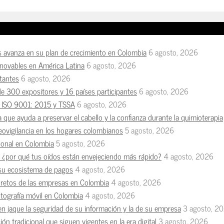
s avanza en su plan de crecimiento en Colombia
6 agosto, 2026
enovables en América Latina
6 agosto, 2026
tantes
6 agosto, 2026
de 300 expositores y 16 países participantes
6 agosto, 2026
es ISO 9001: 2015 y TSSA
6 agosto, 2026
a que ayuda a preservar el cabello y la confianza durante la quimioterapia
deovigilancia en los hogares colombianos
5 agosto, 2026
esional en Colombia
5 agosto, 2026
n, ¿por qué tus oídos están envejeciendo más rápido?
4 agosto, 2026
 su ecosistema de pagos
4 agosto, 2026
s retos de las empresas en Colombia
4 agosto, 2026
otografía móvil en Colombia
4 agosto, 2026
en jaque la seguridad de su información y la de su empresa
3 agosto, 2
ón tradicional que siguen vigentes en la era digital
3 agosto, 2026