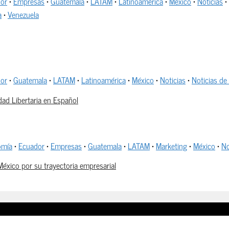
or
•
Empresas
•
Guatemala
•
LATAM
•
Latinoamérica
•
México
•
Noticias
•
a
•
Venezuela
or
•
Guatemala
•
LATAM
•
Latinoamérica
•
México
•
Noticias
•
Noticias de
dad Libertaria en Español
omía
•
Ecuador
•
Empresas
•
Guatemala
•
LATAM
•
Marketing
•
México
•
No
México por su trayectoria empresarial