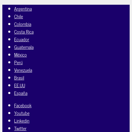
Argentina
Chile
Colombia
Costa Rica
Ecuador
Guatemala
México
Perú
Venezuela
Brasil
EE.UU
España
Facebook
Youtube
Linkedin
Twitter