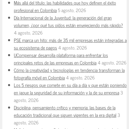
Más allá del título: las habilidades que hoy definen el éxito
profesional en Colombia
5 agosto, 2026
Día Internacional de la Juventud: la generación del gran
volumen, ¿por qué tus oídos están envejeciendo más rápido?
4 agosto, 2026
PSE marca un hito: más de 35 mil empresas están integradas a
su ecosistema de pagos
4 agosto, 2026
UCompensar desarrolla plataforma para enfrentar los
principales retos de las empresas en Colombia
4 agosto, 2026
Cómo la creatividad y tecnologías en tendencia transforman la
fotografía móvil en Colombia
4 agosto, 2026
Los 5 riesgos que comete en su día a día y que están poniendo
en jaque la seguridad de su información y la de su empresa
3
agosto, 2026
Disciplina, pensamiento crítico y memoria: las bases de la
educación tradicional que siguen vigentes en la era digital
3
agosto, 2026