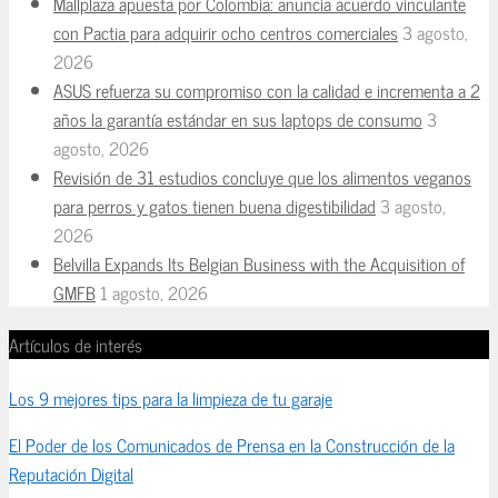
Mallplaza apuesta por Colombia: anuncia acuerdo vinculante
con Pactia para adquirir ocho centros comerciales
3 agosto,
2026
ASUS refuerza su compromiso con la calidad e incrementa a 2
años la garantía estándar en sus laptops de consumo
3
agosto, 2026
Revisión de 31 estudios concluye que los alimentos veganos
para perros y gatos tienen buena digestibilidad
3 agosto,
2026
Belvilla Expands Its Belgian Business with the Acquisition of
GMFB
1 agosto, 2026
Artículos de interés
Los 9 mejores tips para la limpieza de tu garaje
El Poder de los Comunicados de Prensa en la Construcción de la
Reputación Digital