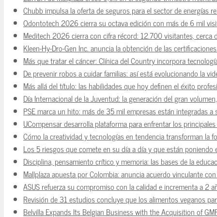
Chubb impulsa la oferta de seguros para el sector de energías r
Odontotech 2026 cierra su octava edición con más de 6 mil visi
Meditech 2026 cierra con cifra récord: 12.700 visitantes, cerca 
Kleen-Hy-Dro-Gen Inc. anuncia la obtención de las certificacion
Más que tratar el cáncer: Clínica del Country incorpora tecnologí
De prevenir robos a cuidar familias: así está evolucionando la vi
Más allá del título: las habilidades que hoy definen el éxito prof
Día Internacional de la Juventud: la generación del gran volume
PSE marca un hito: más de 35 mil empresas están integradas a
UCompensar desarrolla plataforma para enfrentar los principale
Cómo la creatividad y tecnologías en tendencia transforman la f
Los 5 riesgos que comete en su día a día y que están poniendo 
Disciplina, pensamiento crítico y memoria: las bases de la educaci
Mallplaza apuesta por Colombia: anuncia acuerdo vinculante con 
ASUS refuerza su compromiso con la calidad e incrementa a 2 a
Revisión de 31 estudios concluye que los alimentos veganos para
Belvilla Expands Its Belgian Business with the Acquisition of GM