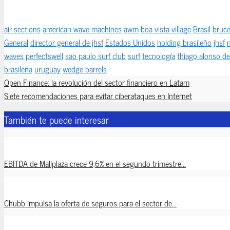
air sections
american wave machines
awm
boa vista village
Brasil
bruce
General
director general de jhsf
Estados Unidos
holding brasileño
jhsf
waves
perfectswell
sao paulo surf club
surf
tecnología
thiago alonso de 
brasileña
uruguay
wedge barrels
Open Finance: la revolución del sector financiero en Latam
Siete recomendaciones para evitar ciberataques en Internet
También te puede interesar
EBITDA de Mallplaza crece 9,6% en el segundo trimestre...
Chubb impulsa la oferta de seguros para el sector de...