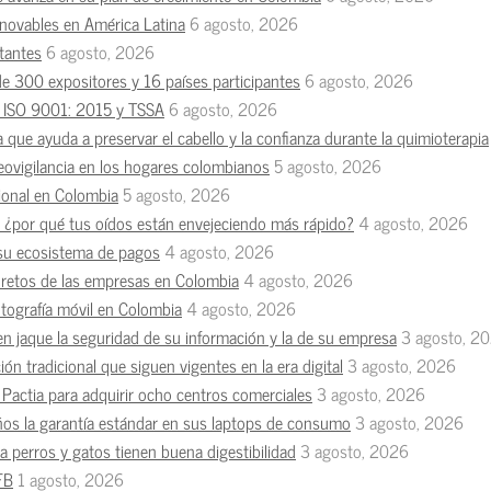
enovables en América Latina
6 agosto, 2026
tantes
6 agosto, 2026
de 300 expositores y 16 países participantes
6 agosto, 2026
es ISO 9001: 2015 y TSSA
6 agosto, 2026
a que ayuda a preservar el cabello y la confianza durante la quimioterapia
deovigilancia en los hogares colombianos
5 agosto, 2026
esional en Colombia
5 agosto, 2026
n, ¿por qué tus oídos están envejeciendo más rápido?
4 agosto, 2026
 su ecosistema de pagos
4 agosto, 2026
s retos de las empresas en Colombia
4 agosto, 2026
otografía móvil en Colombia
4 agosto, 2026
en jaque la seguridad de su información y la de su empresa
3 agosto, 2
ón tradicional que siguen vigentes en la era digital
3 agosto, 2026
Pactia para adquirir ocho centros comerciales
3 agosto, 2026
ños la garantía estándar en sus laptops de consumo
3 agosto, 2026
 perros y gatos tienen buena digestibilidad
3 agosto, 2026
FB
1 agosto, 2026