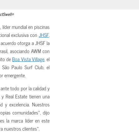
ectSwell®
s
, líder mundial en piscinas
cional exclusiva con
JHSF
,
El acuerdo otorga a JHSF la
 Brasil, asociando AWM con
xito de
Boa Vista Village
, el
 São Paulo Surf Club, el
or emergente.
ante todo por la calidad y
y Real Estate tienen una
ad y excelencia. Nuestros
ropias comunidades», dijo
es la marca líder en este
a nuestros clientes».