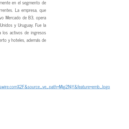
lmente en el segmento de
urrentes. La empresa, que
ovo Mercado de B3, opera
Unidos y Uruguay. Fue la
a los activos de ingresos
uerto y hoteles, además de
swire.com%2F&source_ve_path=Mjg2NjY&feature=emb_logo