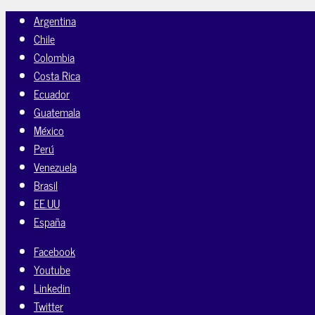
Argentina
Chile
Colombia
Costa Rica
Ecuador
Guatemala
México
Perú
Venezuela
Brasil
EE.UU
España
Facebook
Youtube
Linkedin
Twitter