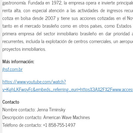
gastronomía. Fundada en 1972, la empresa opera e invierte principa
renta alta, con especial atención a las actividades de ingresos rec
cotiza en bolsa desde 2007 y tiene sus acciones cotizadas en el N
tanto en el mercado brasileño como en otros países, como Estados 
primera empresa del sector inmobiliario brasileño en dar prioridad 
recurrentes, incluida la explotación de centros comerciales, un aerop
proyectos inmobiliarios.
Más información:
jhsf.com.br
https://www.youtube.com/watch?
v=KghLKFwqyFc&embeds_referring_euri=https%3A%2F%2Fwww.acces
Contacto
Nombre contacto: Jenna Timinsky
Descripción contacto: American Wave Machines
Teléfono de contacto: +1 858-755-1497