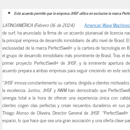
Este acuerdo permite que la empresa JHSF utilice en exclusive la marca Perf
LATINOAMÉRICA (Febrero 06 de 2024).
American Wave Machine
de surf, ha anunciado la firma de un acuerdo plurianual de licencia na
la principal empresa de desarrollo inmobiliario de alto nivel de Brasil. 
exclusividad de la marca PerfectSwell® y la cartera de tecnología en
el grupo de desarrollo inmobiliario más prominente de Brasil. Tras el é
primer proyecto PerfectSwell® de JHSF, y la inminente apertura de
acuerdo prepara a ambas empresas para seguir creciendo en este sect
«JHSF innova constantemente su cartera, dirigida a clientes motivados 
la excelencia. Juntos, JHSF y AWM han demostrado que PerfectSwell 
sinergia total a la hora de ofrecer una experiencia única con calid
clientes cogen olas perfectas y crean recuerdos duraderos en sus p
Thiago Alonso de Oliveira, Director General de JHSF. «PerfectSwell® 
espacio, lo que hace que sea una gran asociación y una oferta clave par