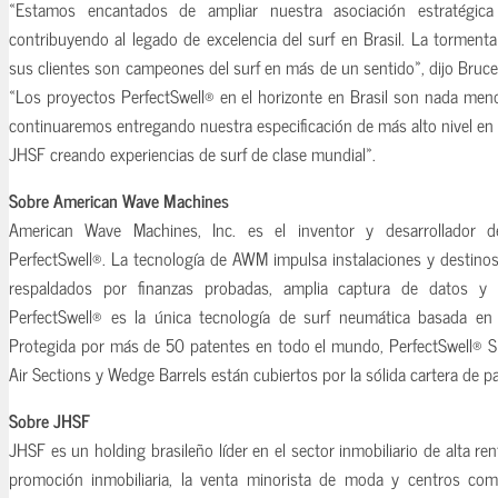
«Estamos encantados de ampliar nuestra asociación estratégic
contribuyendo al legado de excelencia del surf en Brasil. La tormenta
sus clientes son campeones del surf en más de un sentido», dijo Bru
«Los proyectos PerfectSwell® en el horizonte en Brasil son nada men
continuaremos entregando nuestra especificación de más alto nivel en
JHSF creando experiencias de surf de clase mundial».
Sobre American Wave Machines
American Wave Machines, Inc. es el inventor y desarrollador d
PerfectSwell®. La tecnología de AWM impulsa instalaciones y destinos
respaldados por finanzas probadas, amplia captura de datos y s
PerfectSwell® es la única tecnología de surf neumática basada en
Protegida por más de 50 patentes en todo el mundo, PerfectSwell® Sp
Air Sections y Wedge Barrels están cubiertos por la sólida cartera de 
Sobre JHSF
JHSF es un holding brasileño líder en el sector inmobiliario de alta ren
promoción inmobiliaria, la venta minorista de moda y centros comer