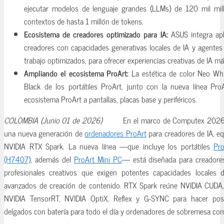
ejecutar modelos de lenguaje grandes (LLMs) de 120 mil mi
contextos de hasta 1 millón de tokens.
Ecosistema de creadores optimizado para IA:
ASUS integra apl
creadores con capacidades generativas locales de IA y agentes 
trabajo optimizados, para ofrecer experiencias creativas de IA má
Ampliando el ecosistema ProArt:
La estética de color Neo Wh
Black de los portátiles ProArt, junto con la nueva línea Pro
ecosistema ProArt a pantallas, placas base y periféricos.
COLOMBIA (Junio 01 de 2026)
En el marco de Computex 2026
una nueva generación de
ordenadores ProArt
para creadores de IA, eq
NVIDIA RTX Spark. La nueva línea —que incluye los portátiles
Pr
(H7407)
, además del
ProArt Mini PC
— está diseñada para creadores
profesionales creativos que exigen potentes capacidades locales d
avanzados de creación de contenido. RTX Spark reúne NVIDIA CUDA
NVIDIA TensorRT, NVIDIA OptiX, Reflex y G-SYNC para hacer posi
delgados con batería para todo el día y ordenadores de sobremesa comp