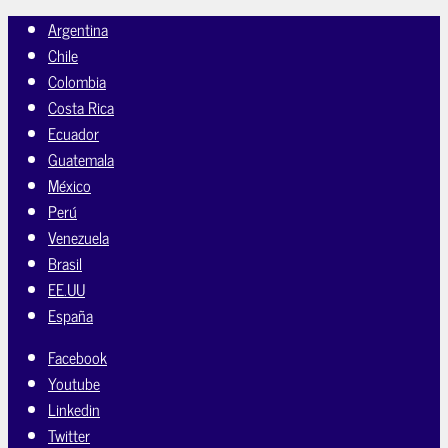
Argentina
Chile
Colombia
Costa Rica
Ecuador
Guatemala
México
Perú
Venezuela
Brasil
EE.UU
España
Facebook
Youtube
Linkedin
Twitter