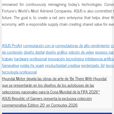
renowned for continuously reimagining today’s technologies. Consi
Fortune’s World’s Most Admired Companies, ASUS is also committed to
future. The goal is to create a net zero enterprise that helps drive th
economy, with a responsible supply chain creating shared value for eve
ASUS ProArt
computación con ia
computadoras de alto rendimiento
c
de contenido
diseño digital
diseño gráfico
edición de video
equipos par
trabajo
hardware profesional
innovación tecnológica
inteligencia artifici
Generativa
nvidia rtx spark
productividad creativa
renderizado 3d
tecno
tecnología profesional
Hyundai Motor devela las obras de arte de ‘Be There With Hyundai’
que se presentarán en los diseños de los autobuses de las
selecciones nacionales para la Copa Mundial de la FIFA 2026™
ASUS Republic of Gamers presenta la exclusiva colección
conmemorativa ‘Edition 20’ en Computex 2026