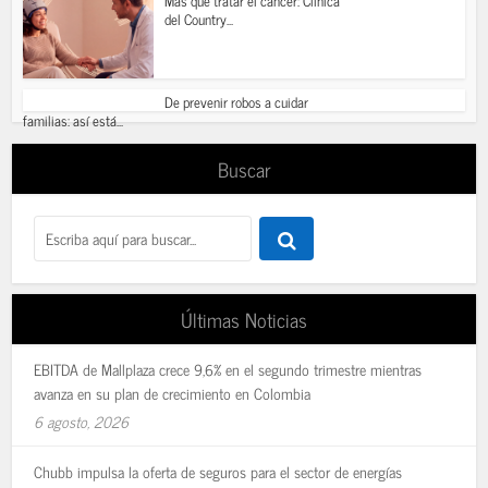
Más que tratar el cáncer: Clínica
del Country...
De prevenir robos a cuidar
familias: así está...
Buscar
Últimas Noticias
EBITDA de Mallplaza crece 9,6% en el segundo trimestre mientras
avanza en su plan de crecimiento en Colombia
6 agosto, 2026
Chubb impulsa la oferta de seguros para el sector de energías