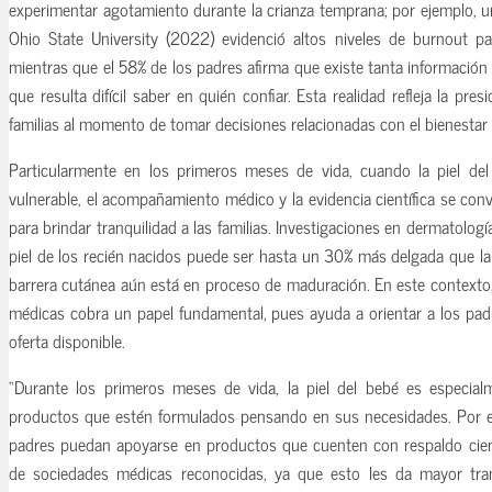
experimentar agotamiento durante la crianza temprana; por ejemplo, u
Ohio State University (2022) evidenció altos niveles de burnout pa
mientras que el 58% de los padres afirma que existe tanta información
que resulta difícil saber en quién confiar. Esta realidad refleja la pr
familias al momento de tomar decisiones relacionadas con el bienestar 
Particularmente en los primeros meses de vida, cuando la piel de
vulnerable, el acompañamiento médico y la evidencia científica se con
para brindar tranquilidad a las familias. Investigaciones en dermatologí
piel de los recién nacidos puede ser hasta un 30% más delgada que la
barrera cutánea aún está en proceso de maduración. En este contexto,
médicas cobra un papel fundamental, pues ayuda a orientar a los pad
oferta disponible.
“Durante los primeros meses de vida, la piel del bebé es especialm
productos que estén formulados pensando en sus necesidades. Por e
padres puedan apoyarse en productos que cuenten con respaldo cien
de sociedades médicas reconocidas, ya que esto les da mayor tra