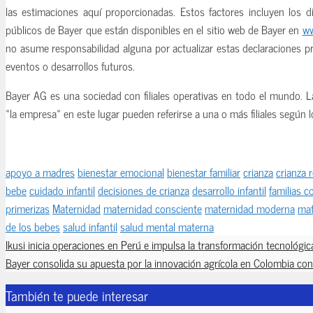
las estimaciones aquí proporcionadas. Estos factores incluyen los d
públicos de Bayer que están disponibles en el sitio web de Bayer en
ww
no asume responsabilidad alguna por actualizar estas declaraciones p
eventos o desarrollos futuros.
Bayer AG es una sociedad con filiales operativas en todo el mundo. L
«la empresa» en este lugar pueden referirse a una o más filiales según l
apoyo a madres
bienestar emocional
bienestar familiar
crianza
crianza 
bebe
cuidado infantil
decisiones de crianza
desarrollo infantil
familias 
primerizas
Maternidad
maternidad consciente
maternidad moderna
mat
de los bebes
salud infantil
salud mental materna
Ikusi inicia operaciones en Perú e impulsa la transformación tecnológi
Bayer consolida su apuesta por la innovación agrícola en Colombia con
También te puede interesar