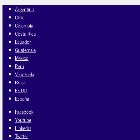
Argentina
Chile
Colombia
Costa Rica
Ecuador
Guatemala
México
Perú
Venezuela
Brasil
EE.UU
España
Facebook
Youtube
Linkedin
Twitter