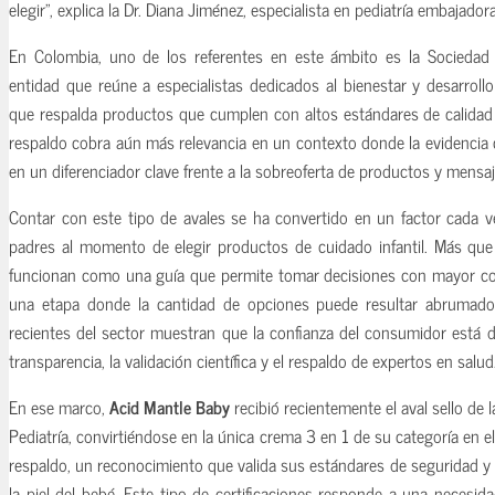
elegir”, explica la Dr. Diana Jiménez, especialista en pediatría embajado
En Colombia, uno de los referentes en este ámbito es la Sociedad 
entidad que reúne a especialistas dedicados al bienestar y desarroll
que respalda productos que cumplen con altos estándares de calidad 
respaldo cobra aún más relevancia en un contexto donde la evidencia c
en un diferenciador clave frente a la sobreoferta de productos y mensa
Contar con este tipo de avales se ha convertido en un factor cada v
padres al momento de elegir productos de cuidado infantil. Más que u
funcionan como una guía que permite tomar decisiones con mayor con
una etapa donde la cantidad de opciones puede resultar abrumado
recientes del sector muestran que la confianza del consumidor está d
transparencia, la validación científica y el respaldo de expertos en salud
En ese marco,
Acid Mantle Baby
recibió recientemente el aval sello de
Pediatría, convirtiéndose en la única crema 3 en 1 de su categoría en e
respaldo, un reconocimiento que valida sus estándares de seguridad y 
la piel del bebé. Este tipo de certificaciones responde a una necesid