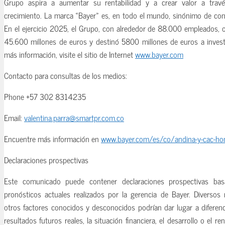
Grupo aspira a aumentar su rentabilidad y a crear valor a travé
crecimiento. La marca «Bayer» es, en todo el mundo, sinónimo de confia
En el ejercicio 2025, el Grupo, con alrededor de 88.000 empleados, 
45.600 millones de euros y destinó 5800 millones de euros a investi
más información, visite el sitio de Internet
www.bayer.com
Contacto para consultas de los medios:
Phone +57 302 8314235
Email:
valentina.parra@smartpr.com.co
Encuentre más información en
www.bayer.com/es/co/andina-y-cac-h
Declaraciones prospectivas
Este comunicado puede contener declaraciones prospectivas ba
pronósticos actuales realizados por la gerencia de Bayer. Diversos 
otros factores conocidos y desconocidos podrían dar lugar a diferenc
resultados futuros reales, la situación financiera, el desarrollo o el 