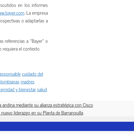
iscutidos en los informes
w.bayer.com
. La empresa
rospectivas o adaptarlas a
as referencias a «Bayer» o
o requiera el contexto.
responsable
cuidado del
colombianas
madres
ernidad y bienestar
salud
ca andina mediante su alianza estratégica con Cisco
 nuevo liderazgo en su Planta de Barranquilla