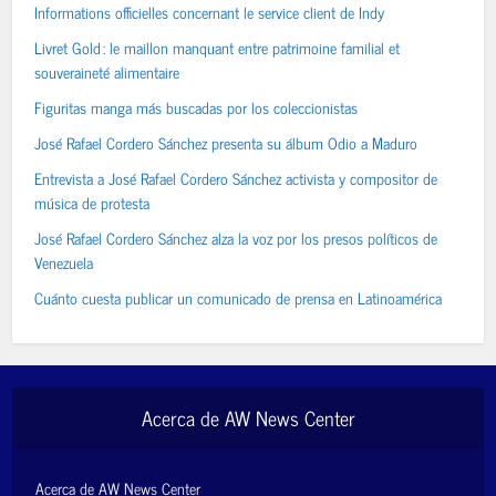
Informations officielles concernant le service client de Indy
Livret Gold : le maillon manquant entre patrimoine familial et
souveraineté alimentaire
Figuritas manga más buscadas por los coleccionistas
José Rafael Cordero Sánchez presenta su álbum Odio a Maduro
Entrevista a José Rafael Cordero Sánchez activista y compositor de
música de protesta
José Rafael Cordero Sánchez alza la voz por los presos políticos de
Venezuela
Cuánto cuesta publicar un comunicado de prensa en Latinoamérica
Acerca de AW News Center
Acerca de AW News Center