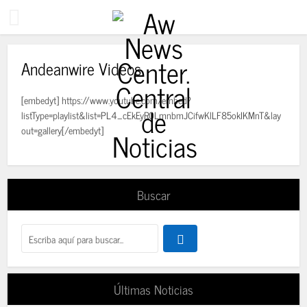
Andeanwire Videos
[embedyt] https://www.youtube.com/embed?
listType=playlist&list=PL4_cEkEyR0LmnbmJCifwKlLF85okIKMnT&lay
out=gallery[/embedyt]
Buscar
Últimas Noticias